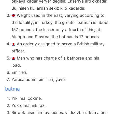
okkaya kadar yeryer değişir. Ekseriya altı okkadır.
Bu, halen kullanılan sekiz kilo kadardır.
Weight used in the East, varying according to
the locality; in Turkey, the greater batman is about
157 pounds, the lesser only a fourth of this; at
Aleppo and Smyrna, the batman is 17 pounds.
An orderly assigned to serve a British military
officer.
Man who has charge of a bathorse and his
load.
Emir eri.
Yarasa adam; emir eri, yaver
batma
Yıkılma, çökme.
Yok olma, inkıraz.
Bir gök cisminin (ay, güneş, yıldız vb.) ufkun altına