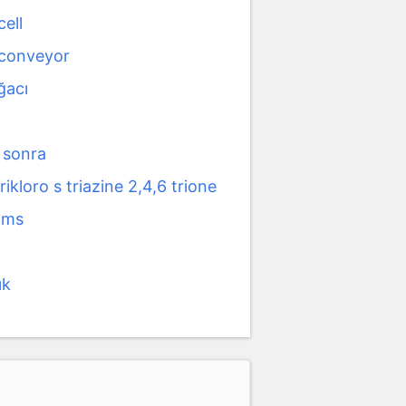
ell
conveyor
ğacı
 sonra
trikloro s triazine 2,4,6 trione
ams
ık