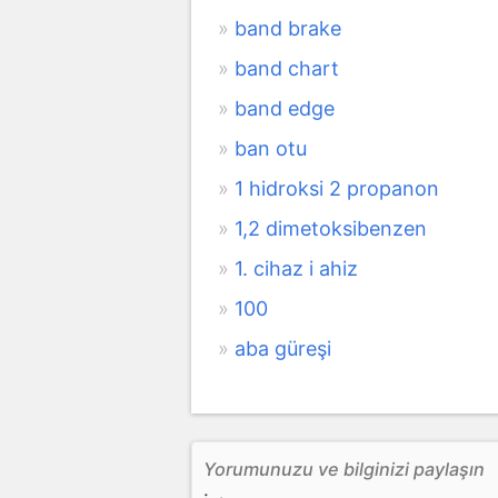
band brake
band chart
band edge
ban otu
1 hidroksi 2 propanon
1,2 dimetoksibenzen
1. cihaz i ahiz
100
aba güreşi
Yorumunuzu ve bilginizi paylaşın