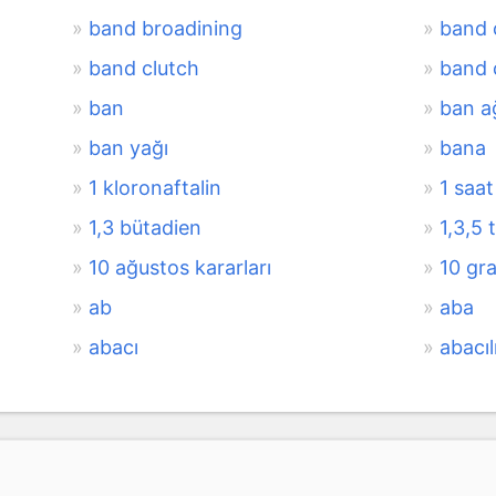
band broadining
band c
band clutch
band 
ban
ban a
ban yağı
bana
1 kloronaftalin
1 saat
1,3 bütadien
1,3,5 
10 ağustos kararları
10 gr
ab
aba
abacı
abacıl