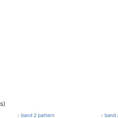
s)
band 2 pattern
band 