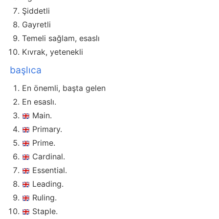
Şiddetli
Gayretli
Temeli sağlam, esaslı
Kıvrak, yetenekli
başlıca
En önemli, başta gelen
En esaslı.
Main.
Primary.
Prime.
Cardinal.
Essential.
Leading.
Ruling.
Staple.