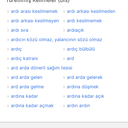
Türetilmiş Kelimeler (bis)
ardı arası kesilmemek
ardı arkası kesilmeden
ardı arkası kesilmeyen
ardı kesilmemek
ardı sıra
ardıaçık
ardıcın közü olmaz, yalancının sözü olmaz
ardıç
ardıç bülbülü
ardıç katranı
ard
ard arda dönerli sağım tesisi
ard arda gelen
ard arda gelerek
ard arda gelme
ardına düşmek
ardına kadar
ardına kadar açık
ardına kadar açmak
ardın ardın