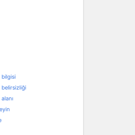
bilgisi
belirsizliği
 alanı
eyin
e