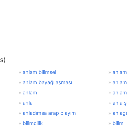
s)
anlam bilimsel
anlam 
anlam bayağılaşması
anlam 
anlam
anlam
anla
anla ş
anladımsa arap olayım
anlag
bilimcilik
bilim