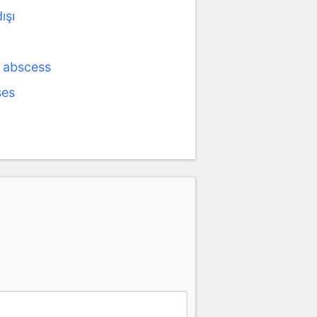
ışı
y abscess
ses