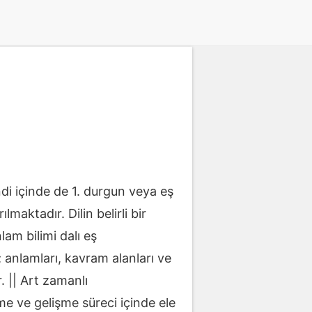
endi içinde de 1. durgun veya eş
lmaktadır. Dilin belirli bir
am bilimi dalı eş
; anlamları, kavram alanları ve
r. || Art zamanlı
şme ve gelişme süreci içinde ele