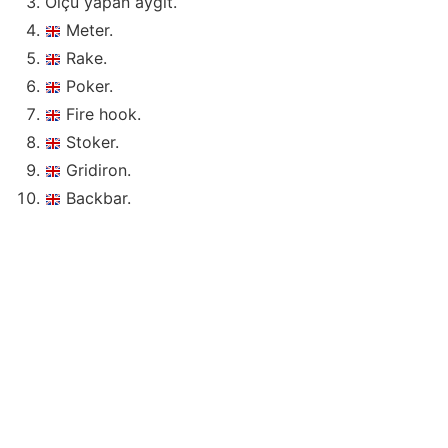
Ölçü yapan aygıt.
Meter.
Rake.
Poker.
Fire hook.
Stoker.
Gridiron.
Backbar.