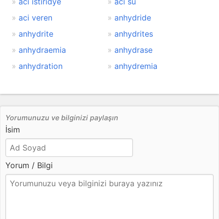
aci istiridye
aci su
aci veren
anhydride
anhydrite
anhydrites
anhydraemia
anhydrase
anhydration
anhydremia
Yorumunuzu ve bilginizi paylaşın
İsim
Yorum / Bilgi