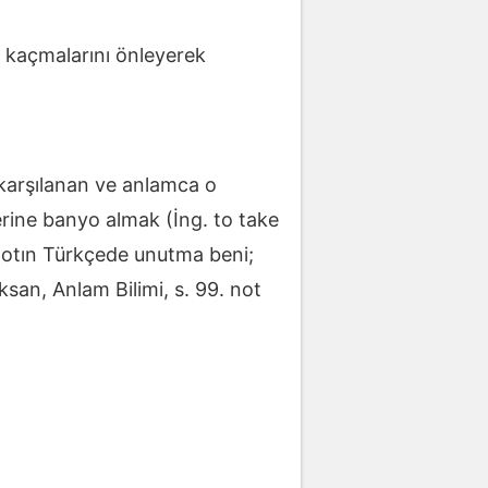
la kaçmalarını önleyerek
 karşılanan ve anlamca o
erine banyo almak (İng. to take
otın Türkçede unutma beni;
ksan, Anlam Bilimi, s. 99. not