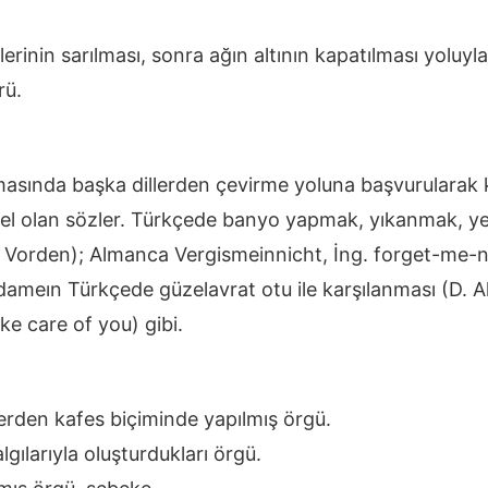
lerinin sarılması, sonra ağın altının kapatılması yoluy
rü.
lmasında başka dillerden çevirme yoluna başvurularak
aralel olan sözler. Türkçede banyo yapmak, yıkanmak, y
Vorden); Almanca Vergismeinnicht, İng. forget-me-n
e dameın Türkçede güzelavrat otu ile karşılanması (D. A
ake care of you) gibi.
eylerden kafes biçiminde yapılmış örgü.
gılarıyla oluşturdukları örgü.