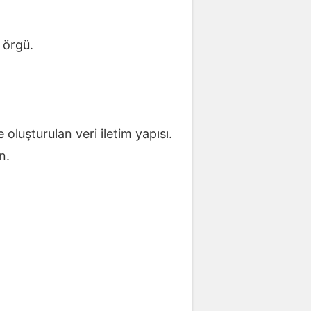
 örgü.
e oluşturulan veri iletim yapısı.
n.