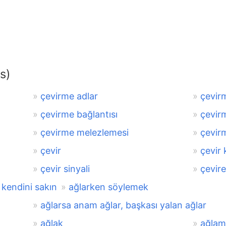
s)
çevirme adlar
çevir
çevirme bağlantısı
çevirm
çevirme melezlemesi
çevirm
çevir
çevir
çevir sinyali
çevir
kendini sakın
ağlarken söylemek
ağlarsa anam ağlar, başkası yalan ağlar
ağlak
ağlam