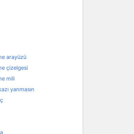
me arayüzü
e çizelgesi
e mili
 kazı yanmasın
eç
a