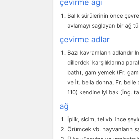
çevirme ağı
Balık sürülerinin önce çevre
avlamayı sağlayan bir ağ tü
çevirme adlar
Bazı kavramların adlandırı
dillerdeki karşılıklarına p
bath), gam yemek (Fr. gam 
ve İt. bella donna, Fr. bell
110) kendine iyi bak (İng. t
ağ
İplik, sicim, tel vb. ince ş
Örümcek vb. hayvanların sal