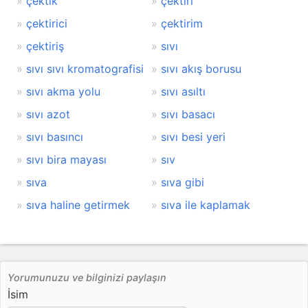
çektik
çektiri
çektirici
çektirim
çektiriş
sıvı
sıvı sıvı kromatografisi
sıvı akış borusu
sıvı akma yolu
sıvı asıltı
sıvı azot
sıvı basacı
sıvı basıncı
sıvı besi yeri
sıvı bira mayası
sıv
sıva
sıva gibi
sıva haline getirmek
sıva ile kaplamak
Yorumunuzu ve bilginizi paylaşın
İsim