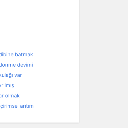
 dibine batmak
 dönme devimi
kulağı var
yrılmış
dar olmak
çirimsel arıtım