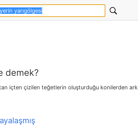
ne demek?
an içten çizilen teğetlerin oluşturduğu konilerden ark
kayalaşmış