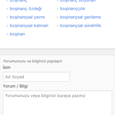
boşinanç
boşinanç boyutları
boşinanç özdeği
boşinanççılık
boşinançsal çevre
boşinançsal gerileme
boşinançsal katman
boşinançsal süreklilik
boşinan
Yorumunuzu ve bilginizi paylaşın
İsim
Yorum / Bilgi