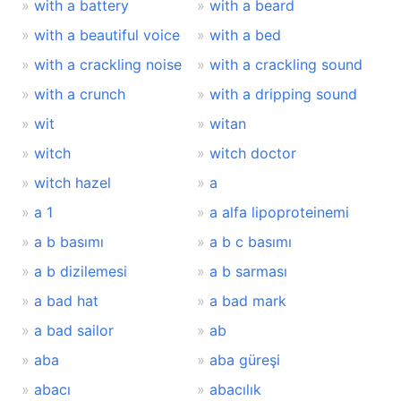
with a battery
with a beard
with a beautiful voice
with a bed
with a crackling noise
with a crackling sound
with a crunch
with a dripping sound
wit
witan
witch
witch doctor
witch hazel
a
a 1
a alfa lipoproteinemi
a b basımı
a b c basımı
a b dizilemesi
a b sarması
a bad hat
a bad mark
a bad sailor
ab
aba
aba güreşi
abacı
abacılık