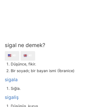
sigal ne demek?
🔊
🔊
Düşünce, fikir.
Bir soyadı; bir bayan ismi (İbranice)
sigala
Sığla.
sigaliş
Düşünüş, kuruş.