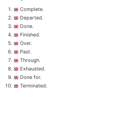
Complete.
Departed.
Done.
Finished.
Over.
Past.
Through.
Exhausted.
Done for.
Terminated.