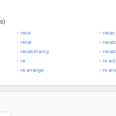
s)
reca
recac
recai
recalc
recalcitrancy
recalc
re
re act
re arrange
re ar