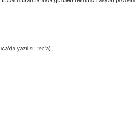
as E.coli mutantlarında görülen rekombinasyon proteini
a'da yazılışı: rec'a)