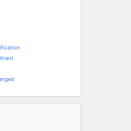
ification
itrant
ranged