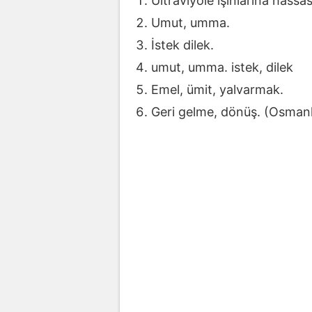
Ültraviyole ışınlarına hass
Umut, umma.
İstek dilek.
umut, umma. istek, dilek
Emel, ümit, yalvarmak.
Geri gelme, dönüş. (Osmanlıc