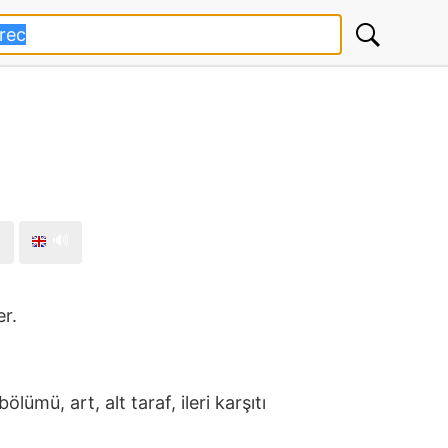

🔊
er.
lümü, art, alt taraf, ileri karşıtı