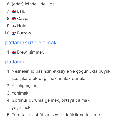
(edat) içinde, -de, -da
Lair.
Cave.
Hole.
Burrow.
patlamak üzere olmak
Brew, simmer.
patlamak
Nesneler, iç basıncın etkisiyle ve çoğunlukla büyük
ses çıkararak dağılmak, infilak etmek.
Yırtılıp açılmak
Yarılmak
Görünür duruma gelmek, ortaya çıkmak,
yeşermek.
Top, taşıt lastiği vb. şeyler değişik nedenlerle