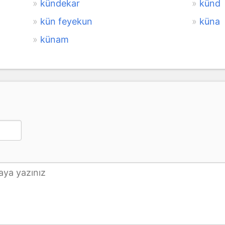
kündekar
künd
kün feyekun
küna
künam