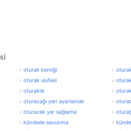
s)
oturak kemiği
otura
oturak ulufesi
oturak
oturaklık
oturak
oturacağı yeri ayarlamak
otura
oturacak yer sağlama
otura
kündede savunma
künde