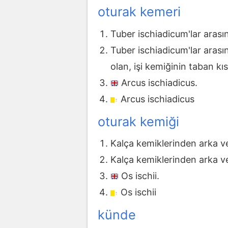
oturak kemeri
Tuber ischiadicum'lar arası
Tuber ischiadicum'lar aras
olan, işi kemiğinin taban k
Arcus ischiadicus.
Arcus ischiadicus
oturak kemiği
Kalça kemiklerinden arka ve 
Kalça kemiklerinden arka ve 
Os ischii.
Os ischii
künde