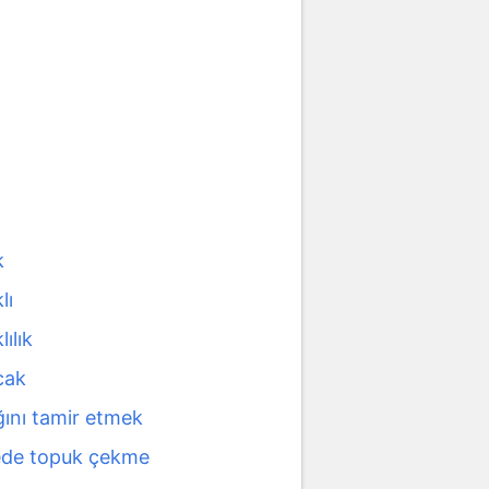
k
lı
lılık
cak
ğını tamir etmek
de topuk çekme