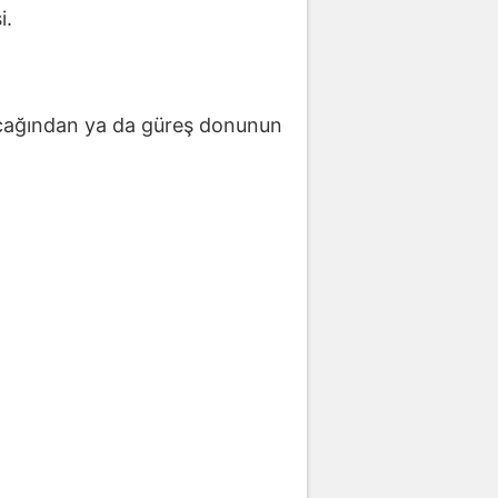
i.
bacağından ya da güreş donunun