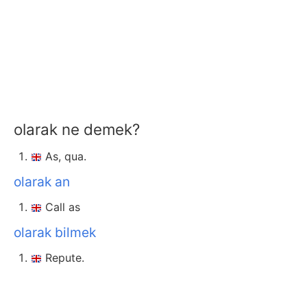
olarak ne demek?
As, qua.
olarak an
Call as
olarak bilmek
Repute.