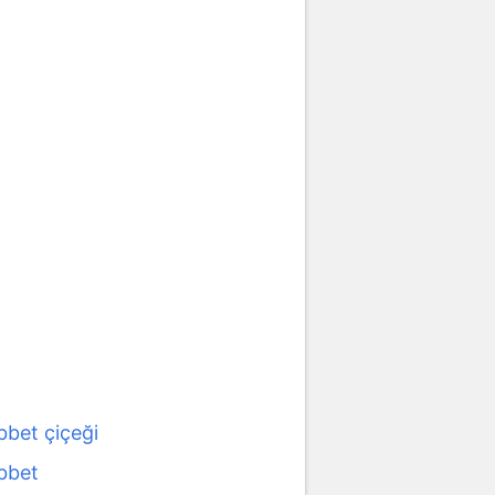
bet çiçeği
bbet