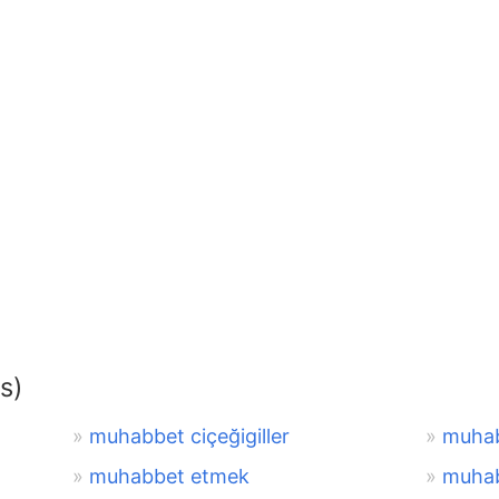
s)
muhabbet ciçeğigiller
muhab
muhabbet etmek
muha