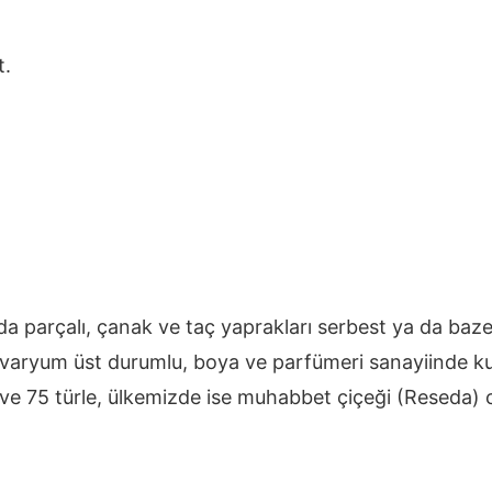
t.
a da parçalı, çanak ve taç yaprakları serbest ya da ba
ovaryum üst durumlu, boya ve parfümeri sanayiinde kull
 ve 75 türle, ülkemizde ise muhabbet çiçeği (Reseda) ci