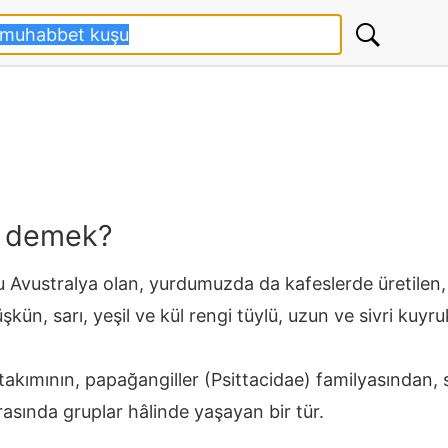
e demek?
 Avustralya olan, yurdumuzda da kafeslerde üretilen, b
şkün, sarı, yeşil ve kül rengi tüylü, uzun ve sivri kuyr
kımının, papağangiller (Psittacidae) familyasından, sar
rasında gruplar hâlinde yaşayan bir tür.