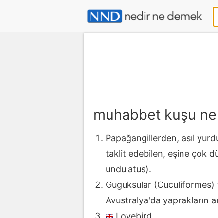
muhabbet kuşu n
Papağangillerden, asıl yurdu
taklit edebilen, eşine çok dü
undulatus).
Guguksular (Cuculiformes) ta
Avustralya'da yaprakların a
Lovebird.