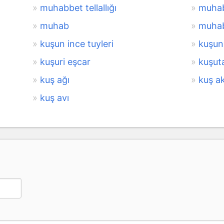
muhabbet tellallığı
muhab
muhab
muha
kuşun ince tuyleri
kuşun 
kuşuri eşcar
kuşut
kuş ağı
kuş ak
kuş avı