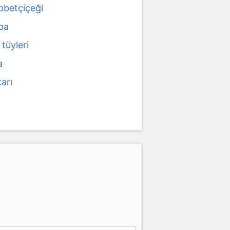
betçiçeği
ba
tüyleri
a
arı