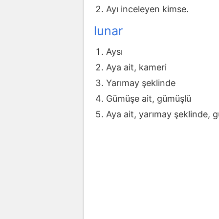
Ayı inceleyen kimse.
lunar
Aysı
Aya ait, kameri
Yarımay şeklinde
Gümüşe ait, gümüşlü
Aya ait, yarımay şeklinde, 