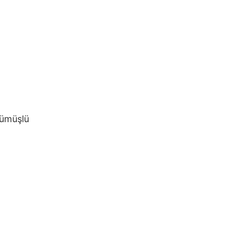
gümüşlü