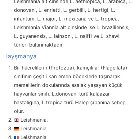
Leishmania alt cinsinde L. aethiopica, L. arabica, L.
donovani, L. enrietti, L. gerbilli, L. hertigi, L.
infantum, L. major, L. mexicana ve L. tropica,
Leishmania Viannia alt cinsinde ise L. braziliensis,
L. guyanensis, L. lainsoni, L. naiffi ve L. shawi
türleri bulunmaktadır.
layşmanya
Bir hücrelilerin (Protozoa), kamçılılar (Flagellata)
sınıfının çeşitli kan emen böceklerle taşınarak
memelilerin dokularında asalak yaşayan küçük
hayvanlar sınıfı. L.donovani türü kalaazar
hastalığına, L.tropica türü Halep çıbanına sebep
olur.
Leishmania.
Leishmania
Leishmania