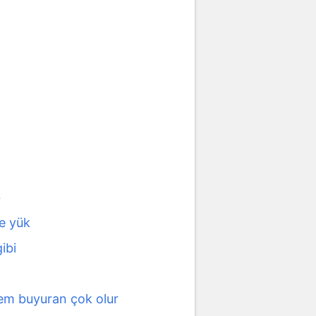
b
e yük
ibi
em buyuran çok olur