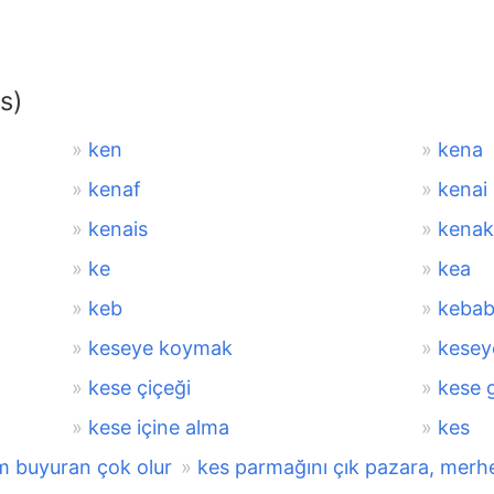
s)
ken
kena
kenaf
kenai
kenais
kenak
ke
kea
keb
keba
keseye koymak
kesey
kese çiçeği
kese g
kese içine alma
kes
m buyuran çok olur
kes parmağını çık pazara, merh