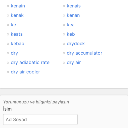
kenain
kenais
kenak
kenan
ke
kea
keats
keb
kebab
drydock
dry
dry accumulator
dry adiabatic rate
dry air
dry air cooler
Yorumunuzu ve bilginizi paylaşın
İsim