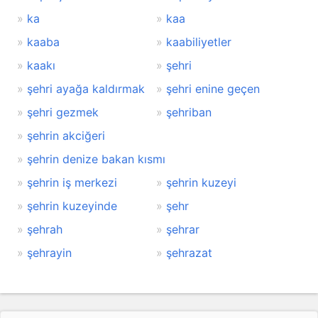
ka
kaa
kaaba
kaabiliyetler
kaakı
şehri
şehri ayağa kaldırmak
şehri enine geçen
şehri gezmek
şehriban
şehrin akciğeri
şehrin denize bakan kısmı
şehrin iş merkezi
şehrin kuzeyi
şehrin kuzeyinde
şehr
şehrah
şehrar
şehrayin
şehrazat