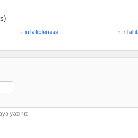
s)
infallibleness
infalli