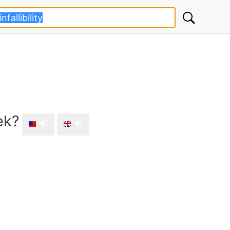
ek?
🔊
🔊