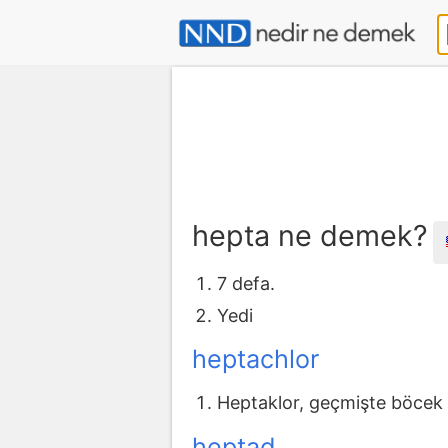
hepta ne demek?
7 defa.
Yedi
heptachlor
Heptaklor, geçmişte böcek il
heptad