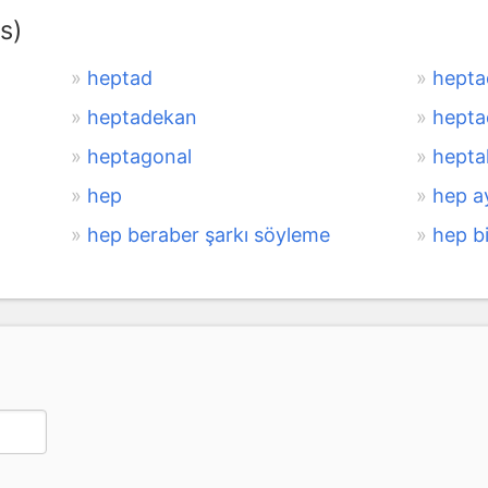
s)
heptad
hepta
heptadekan
hepta
heptagonal
hepta
hep
hep ay
hep beraber şarkı söyleme
hep b