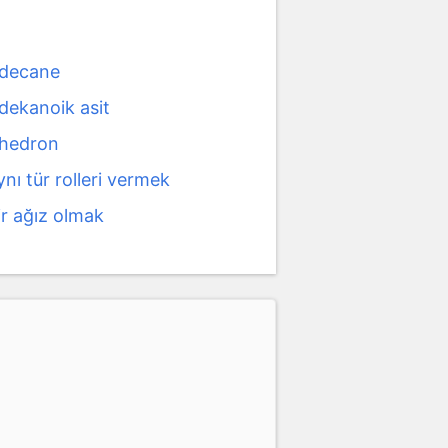
decane
dekanoik asit
hedron
nı tür rolleri vermek
ir ağız olmak