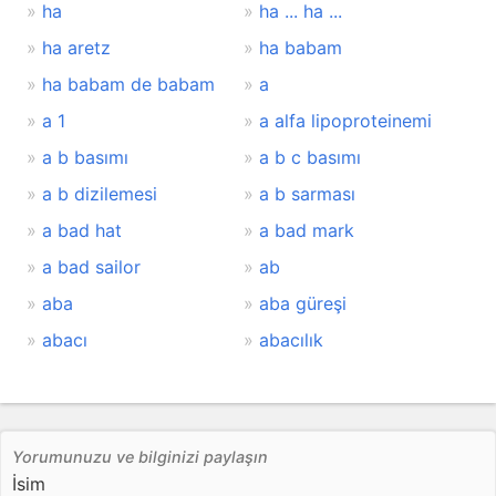
ha
ha ... ha ...
ha aretz
ha babam
ha babam de babam
a
a 1
a alfa lipoproteinemi
a b basımı
a b c basımı
a b dizilemesi
a b sarması
a bad hat
a bad mark
a bad sailor
ab
aba
aba güreşi
abacı
abacılık
Yorumunuzu ve bilginizi paylaşın
İsim