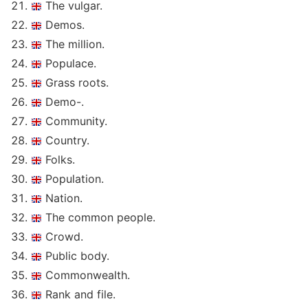
The vulgar.
Demos.
The million.
Populace.
Grass roots.
Demo-.
Community.
Country.
Folks.
Population.
Nation.
The common people.
Crowd.
Public body.
Commonwealth.
Rank and file.