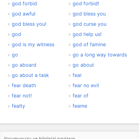
god forbid
god forbid!
god awful
god bless you
god bless you!
god curse you
god
god help us!
god is my witness
god of famine
go
go a long way towards
go aboard
go about
go about a task
fear
fear death
fear no evil
fear not!
fear of
fealty
feame
Yorumunuzu ve bilginizi paylaşın