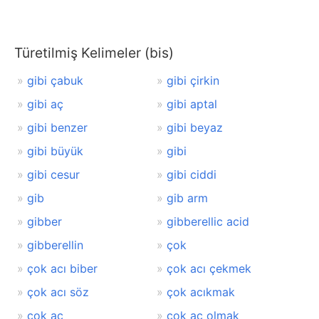
Türetilmiş Kelimeler (bis)
gibi çabuk
gibi çirkin
gibi aç
gibi aptal
gibi benzer
gibi beyaz
gibi büyük
gibi
gibi cesur
gibi ciddi
gib
gib arm
gibber
gibberellic acid
gibberellin
çok
çok acı biber
çok acı çekmek
çok acı söz
çok acıkmak
çok aç
çok aç olmak