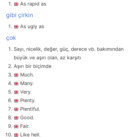
As rapid as
gibi çirkin
As ugly as
çok
Sayı, nicelik, değer, güç, derece vb. bakımından
büyük ve aşırı olan, az karşıtı
Aşırı bir biçimde
Much.
Many.
Very.
Plenty.
Plentiful.
Good.
Fair.
Like hell.