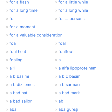
for a flash
for a little while
for a long time
for a long while
for
for ... persons
for a moment
for a valuable consideration
foa
foal
foal heat
foalfoot
foaling
a
a 1
a alfa lipoproteinemi
a b basımı
a b c basımı
a b dizilemesi
a b sarması
a bad hat
a bad mark
a bad sailor
ab
aba
aba güreşi