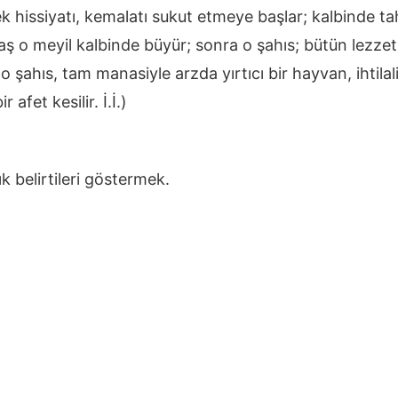
ek hissiyatı, kemalatı sukut etmeye başlar; kalbinde tah
ş o meyil kalbinde büyür; sonra o şahıs; bütün lezzetin
, o şahıs, tam manasiyle arzda yırtıcı bir hayvan, ihtilal
 afet kesilir. İ.İ.)
k belirtileri göstermek.