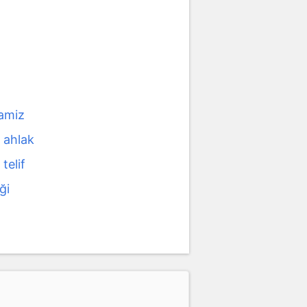
amiz
 ahlak
telif
ği