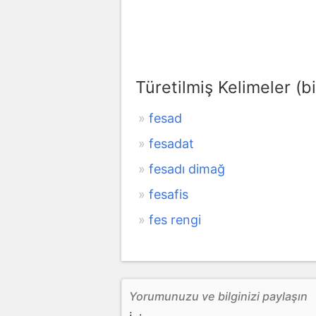
Türetilmiş Kelimeler (bi
fesad
fesadat
fesadı dimağ
fesafis
fes rengi
Yorumunuzu ve bilginizi paylaşın