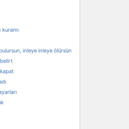
 kuramı
ulursun, inleye inleye ölürsün
belirt
 kapat
adı
ayarları
ık