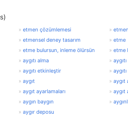
s)
etmen çözümlemesi
etmen
etmensel deney tasarım
etme
etme bulursun, inleme ölürsün
etme b
aygıtı alma
aygıtı 
aygıtı etkinleştir
aygıtı
aygıt
aygıt 
aygıt ayarlamaları
aygıt 
aygın baygın
aygınl
aygır deposu