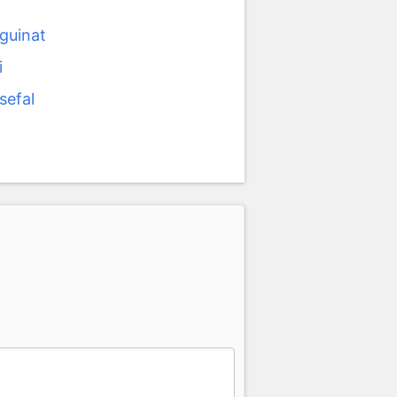
guinat
i
sefal