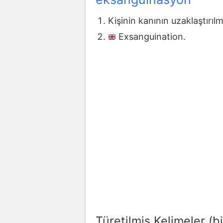
Kişinin kanının uzaklaştırı
Exsanguination.
Türetilmiş Kelimeler (bi