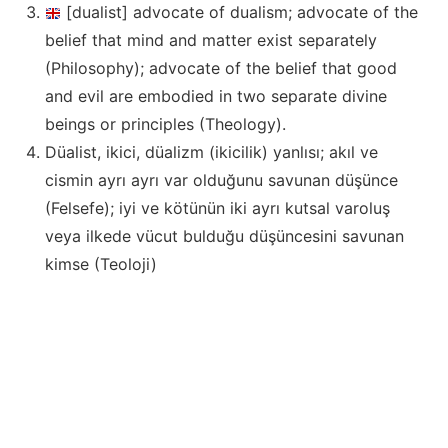
[dualist] advocate of dualism; advocate of the
belief that mind and matter exist separately
(Philosophy); advocate of the belief that good
and evil are embodied in two separate divine
beings or principles (Theology).
Düalist, ikici, düalizm (ikicilik) yanlısı; akıl ve
cismin ayrı ayrı var olduğunu savunan düşünce
(Felsefe); iyi ve kötünün iki ayrı kutsal varoluş
veya ilkede vücut bulduğu düşüncesini savunan
kimse (Teoloji)