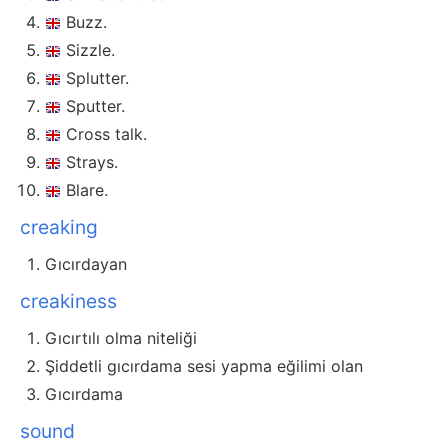
Buzz.
Sizzle.
Splutter.
Sputter.
Cross talk.
Strays.
Blare.
creaking
Gıcırdayan
creakiness
Gıcırtılı olma niteliği
Şiddetli gıcırdama sesi yapma eğilimi olan
Gıcırdama
sound