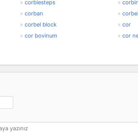
corbiesteps
corbi
corban
corbei
corbel block
cor
cor bovinum
cor n