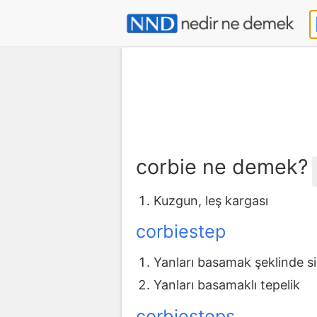
corbie ne demek?
Kuzgun, leş kargası
corbiestep
Yanları basamak şeklinde siv
Yanları basamaklı tepelik
corbiesteps