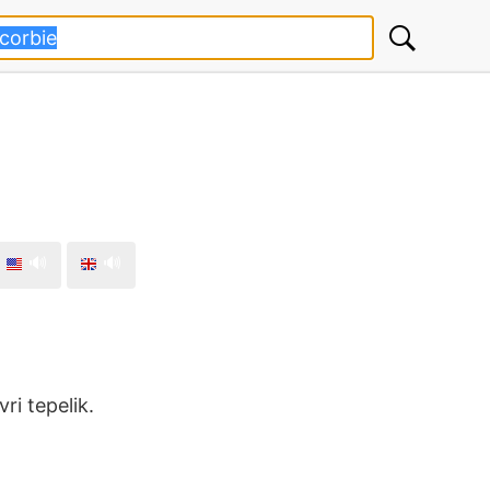
🔊
🔊
ri tepelik.