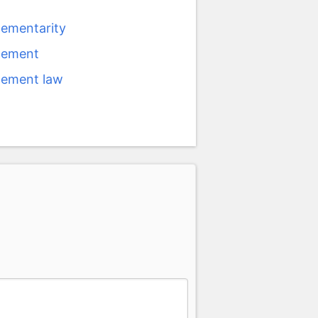
ementarity
lement
ement law