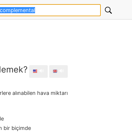
demek?
🔊
🔊
rlere alınabilen hava miktarı
de
 bir biçimde