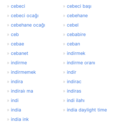
cebeci
cebeci başı
cebeci ocağı
cebehane
cebehane ocağı
cebel
ceb
cebabire
cebae
ceban
cebanet
indirmek
indirme
indirme oranı
indirmemek
indir
indira
indirac
indiraiı ma
indiras
indi
indi ilahı
india
india daylight time
india ink