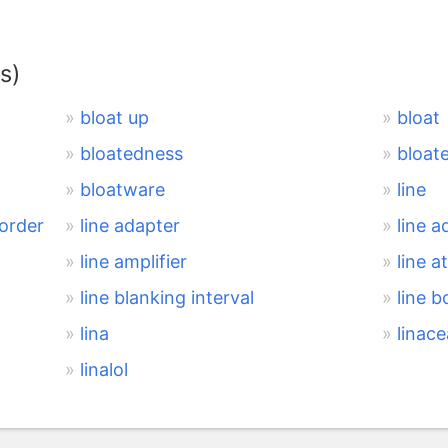
s)
bloat up
bloat
bloatedness
bloat
bloatware
line
corder
line adapter
line a
line amplifier
line a
line blanking interval
line b
lina
linac
linalol