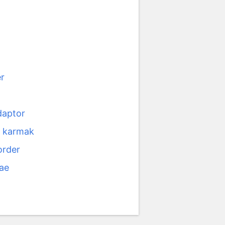
er
daptor
t karmak
order
eae