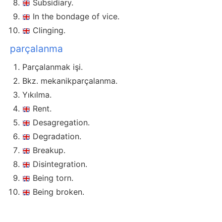
Subsidiary.
In the bondage of vice.
Clinging.
parçalanma
Parçalanmak işi.
Bkz. mekanikparçalanma.
Yıkılma.
Rent.
Desagregation.
Degradation.
Breakup.
Disintegration.
Being torn.
Being broken.