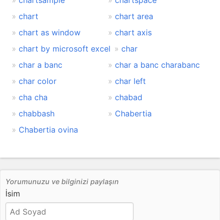
chartsample
chartspace
chart
chart area
chart as window
chart axis
chart by microsoft excel
char
char a banc
char a banc charabanc
char color
char left
cha cha
chabad
chabbash
Chabertia
Chabertia ovina
Yorumunuzu ve bilginizi paylaşın
İsim