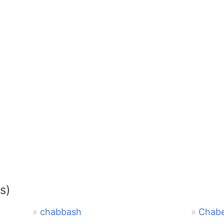
s)
chabbash
Chabe