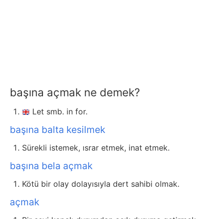
başına açmak ne demek?
Let smb. in for.
başına balta kesilmek
Sürekli istemek, ısrar etmek, inat etmek.
başına bela açmak
Kötü bir olay dolayısıyla dert sahibi olmak.
açmak