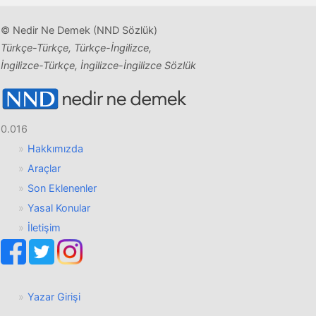
© Nedir Ne Demek (NND Sözlük)
Türkçe-Türkçe, Türkçe-İngilizce,
İngilizce-Türkçe, İngilizce-İngilizce Sözlük
0.016
Hakkımızda
Araçlar
Son Eklenenler
Yasal Konular
İletişim
Yazar Girişi