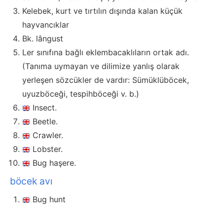
Kelebek, kurt ve tırtılın dışında kalan küçük
hayvancıklar
Bk. lângust
Ler sınıfına bağlı eklembacaklıların ortak adı.
(Tanıma uymayan ve dilimize yanlış olarak
yerleşen sözcükler de vardır: Sümüklüböcek,
uyuzböceği, tespihböceği v. b.)
Insect.
Beetle.
Crawler.
Lobster.
Bug haşere.
böcek avı
Bug hunt