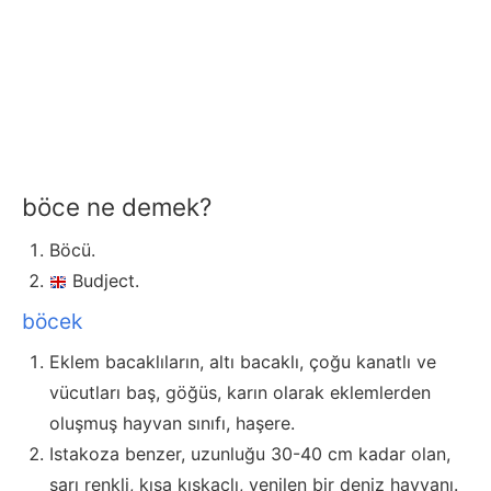
böce ne demek?
Böcü.
Budject.
böcek
Eklem bacaklıların, altı bacaklı, çoğu kanatlı ve
vücutları baş, göğüs, karın olarak eklemlerden
oluşmuş hayvan sınıfı, haşere.
Istakoza benzer, uzunluğu 30-40 cm kadar olan,
sarı renkli, kısa kıskaçlı, yenilen bir deniz hayvanı.