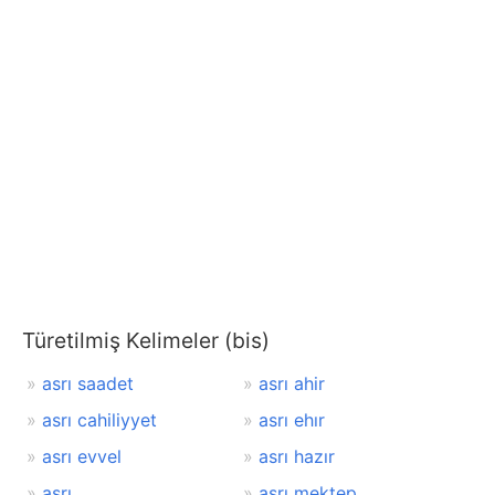
Türetilmiş Kelimeler (bis)
asrı saadet
asrı ahir
asrı cahiliyyet
asrı ehır
asrı evvel
asrı hazır
asrı
asrı mektep