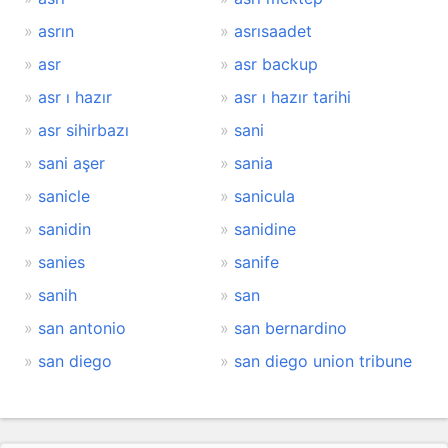
asrın
asrısaadet
asr
asr backup
asr ı hazır
asr ı hazır tarihi
asr sihirbazı
sani
sani aşer
sania
sanicle
sanicula
sanidin
sanidine
sanies
sanife
sanih
san
san antonio
san bernardino
san diego
san diego union tribune