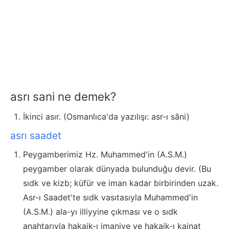
asrı sani ne demek?
İkinci asır. (Osmanlıca'da yazılışı: asr-ı sâni)
asrı saadet
Peygamberimiz Hz. Muhammed'in (A.S.M.)
peygamber olarak dünyada bulunduğu devir. (Bu
sıdk ve kizb; küfür ve iman kadar birbirinden uzak.
Asr-ı Saadet'te sıdk vasıtasıyla Muhammed'in
(A.S.M.) ala-yı illiyyine çıkması ve o sıdk
anahtarıyla hakaik-ı imaniye ve hakaik-ı kainat