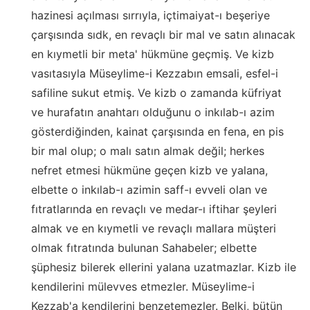
hazinesi açılması sırrıyla, içtimaiyat-ı beşeriye
çarşısında sıdk, en revaçlı bir mal ve satın alınacak
en kıymetli bir meta' hükmüne geçmiş. Ve kizb
vasıtasıyla Müseylime-i Kezzabın emsali, esfel-i
safiline sukut etmiş. Ve kizb o zamanda küfriyat
ve hurafatın anahtarı olduğunu o inkılab-ı azim
gösterdiğinden, kainat çarşısında en fena, en pis
bir mal olup; o malı satın almak değil; herkes
nefret etmesi hükmüne geçen kizb ve yalana,
elbette o inkılab-ı azimin saff-ı evveli olan ve
fıtratlarında en revaçlı ve medar-ı iftihar şeyleri
almak ve en kıymetli ve revaçlı mallara müşteri
olmak fıtratında bulunan Sahabeler; elbette
şüphesiz bilerek ellerini yalana uzatmazlar. Kizb ile
kendilerini mülevves etmezler. Müseylime-i
Kezzab'a kendilerini benzetemezler. Belki, bütün