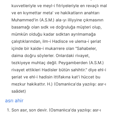
kuvvetleriyle ve meyl-i fıtriyeleriyle en revaçlı mal
ve en kıymettar meta' ve hakikatların anahtarı
Muhammed'in (A.S.M.) ala-yı illiyyine çıkmasının
basamağı olan sıdk ve doğruluğa müşteri olup,
mümkün olduğu kadar sıdktan ayrılmamağa
çalıştıklarından, ilm-i Hadisce ve ulema-i şeriat
içinde bir kaide-i mukarrere olan "Sahabeler,
daima doğru söylerler. Onlardaki rivayet,
tezkiyeye muhtaç değil. Peygamberden (A.S.M.)
rivayet ettikleri Hadisler bütün sahihtir." diye ehl-i
şeriat ve ehl-i hadisin ittifakına kat'i hüccet bu
mezkur hakikattır. H.) (Osmanlıca'da yazılışı: asr-ı
saâdet)
asrı ahir
Son asır, son devir. (Osmanlıca'da yazılışı: asr-ı