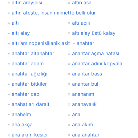
altın arayıcısı
altın asa
altın ateşte, insan mihnette belli olur
altı
altı açılı
altı alay
altı alay üstü kalay
altı aminopenisillanik asit
anahtar
anahtar altanahtar
anahtar açma hatası
anahtar adam
anahtar adını kopyala
anahtar ağızlığı
anahtar bass
anahtar bitkiler
anahtar bul
anahtar cebi
anahanım
anahatları daralt
anahavalık
anaheim
ana
ana akça
ana akım
ana akım kesici
ana anahtar