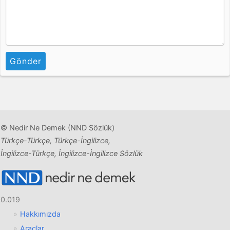
Gönder
© Nedir Ne Demek (NND Sözlük)
Türkçe-Türkçe, Türkçe-İngilizce,
İngilizce-Türkçe, İngilizce-İngilizce Sözlük
0.019
Hakkımızda
Araçlar