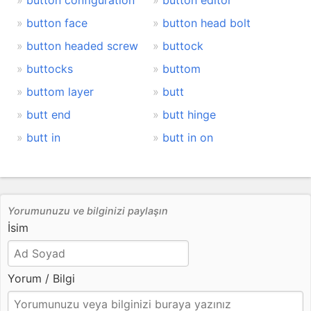
button configuration
button editor
button face
button head bolt
button headed screw
buttock
buttocks
buttom
buttom layer
butt
butt end
butt hinge
butt in
butt in on
Yorumunuzu ve bilginizi paylaşın
İsim
Yorum / Bilgi