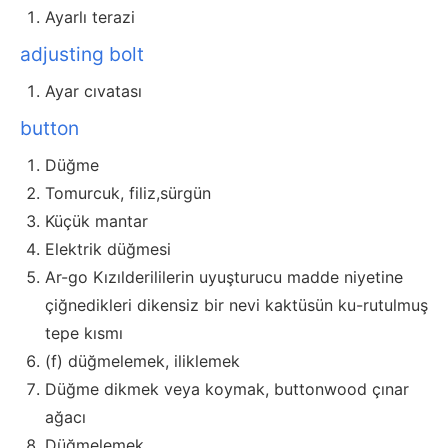
Ayarlı terazi
adjusting bolt
Ayar cıvatası
button
Düğme
Tomurcuk, filiz,sürgün
Küçük mantar
Elektrik düğmesi
Ar-go Kızılderililerin uyuşturucu madde niyetine
çiğnedikleri dikensiz bir nevi kaktüsün ku-rutulmuş
tepe kısmı
(f) düğmelemek, iliklemek
Düğme dikmek veya koymak, buttonwood çınar
ağacı
Düğmelemek