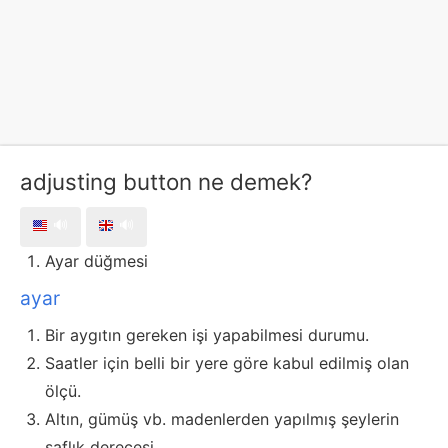
adjusting button ne demek?
🔊
🔊
Ayar düğmesi
ayar
Bir aygıtın gereken işi yapabilmesi durumu.
Saatler için belli bir yere göre kabul edilmiş olan
ölçü.
Altın, gümüş vb. madenlerden yapılmış şeylerin
saflık derecesi.