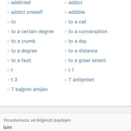
addicted
addict
addict oneself
addible
to
to a call
to a certain degree
to a conversation
to a crumb
to a day
to a degree
to a distance
to a fault
to a great extent
t
t 1
t 3
T antijenleri
T bağımlı antijen
Yorumunuzu ve bilginizi paylaşın
İsim