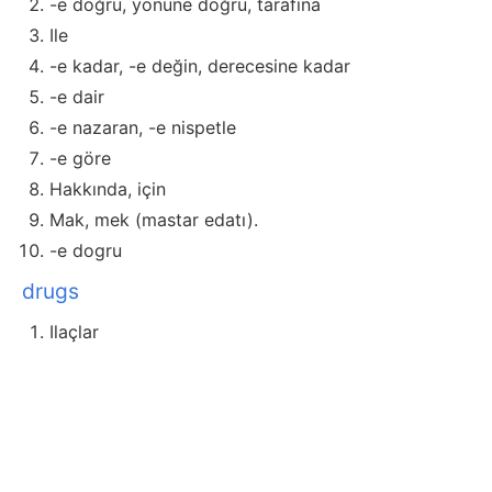
-e doğru, yönüne doğru, tarafına
Ile
-e kadar, -e değin, derecesine kadar
-e dair
-e nazaran, -e nispetle
-e göre
Hakkında, için
Mak, mek (mastar edatı).
-e dogru
drugs
Ilaçlar