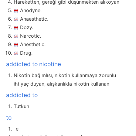
Hareketten, gereği gibi düşünmekten alıkoyan
Anodyne.
Anaesthetic.
Dozy.
Narcotic.
Anesthetic.
Drug.
addicted to nicotine
Nikotin bağımlısı, nikotin kullanmaya zorunlu
ihtiyaç duyan, alışkanlıkla nikotin kullanan
addicted to
Tutkun
to
-e