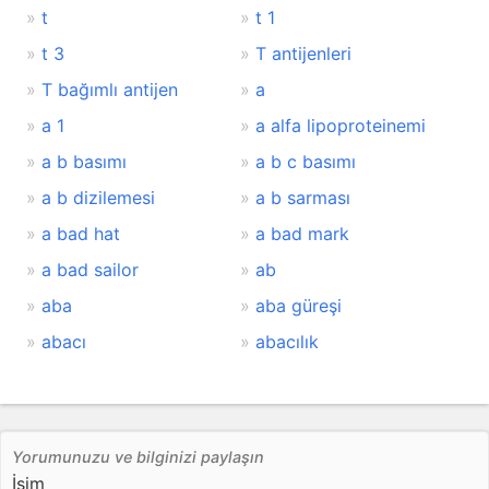
t
t 1
t 3
T antijenleri
T bağımlı antijen
a
a 1
a alfa lipoproteinemi
a b basımı
a b c basımı
a b dizilemesi
a b sarması
a bad hat
a bad mark
a bad sailor
ab
aba
aba güreşi
abacı
abacılık
Yorumunuzu ve bilginizi paylaşın
İsim